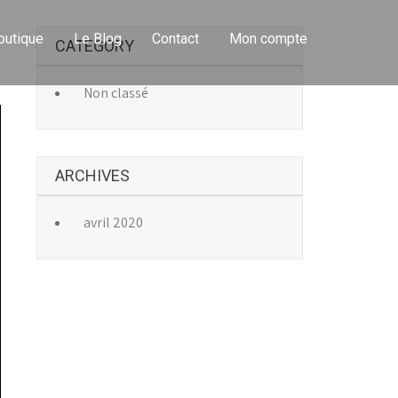
outique
Le Blog
Contact
Mon compte
CATEGORY
→
Non classé
ARCHIVES
avril 2020