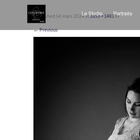
Le Studio
Portraits
Published
14 mars 2024
at
1053 × 1403
in
←
Previous