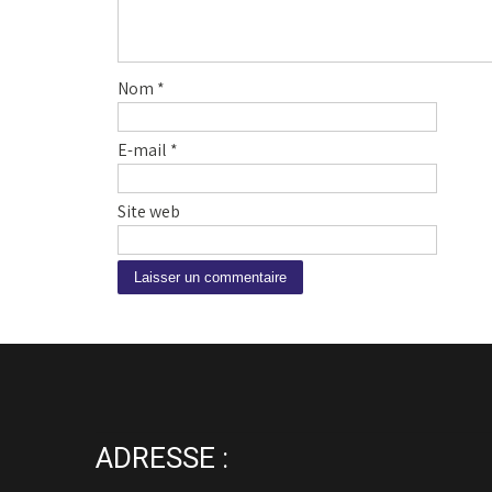
Nom
*
E-mail
*
Site web
A
l
t
e
r
n
ADRESSE :
a