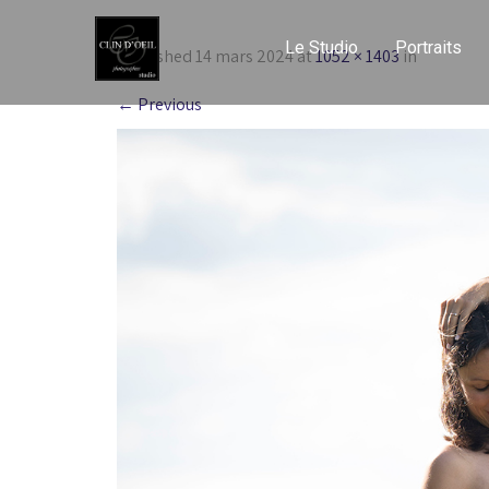
Le Studio
Portraits
Published
14 mars 2024
at
1052 × 1403
in
←
Previous