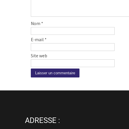
Nom
*
E-mail
*
Site web
A
l
t
e
r
n
ADRESSE :
a