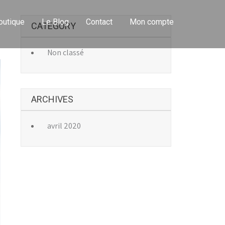
outique
Le Blog
Contact
Mon compte
CATEGORY
→
Non classé
ARCHIVES
avril 2020