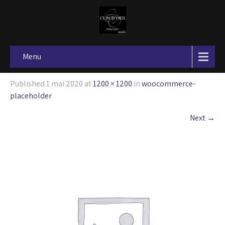
Menu
Published
1 mai 2020
at
1200 × 1200
in
woocommerce-
placeholder
Next
→