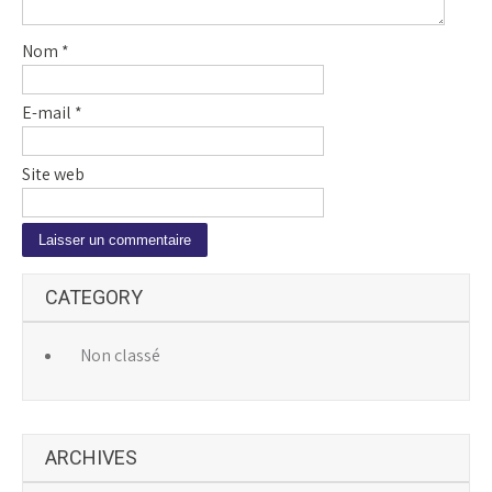
Nom
*
E-mail
*
Site web
A
CATEGORY
l
t
e
Non classé
r
n
a
ARCHIVES
t
i