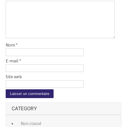
Nom
*
E-mail
*
Site web
A
CATEGORY
l
t
e
Non classé