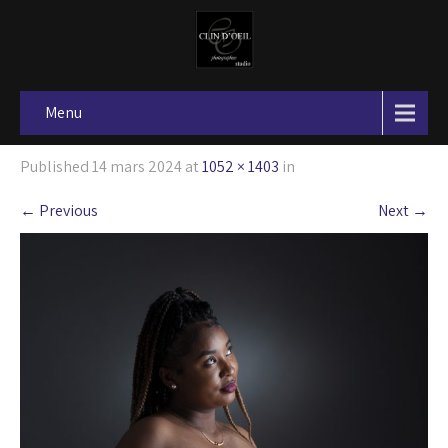
Menu
Published
14 mars 2024
at
1052 × 1403
in
←
Previous
Next
→