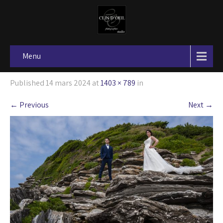
Menu
Published
14 mars 2024
at
1403 × 789
in
←
Previous
Next
→