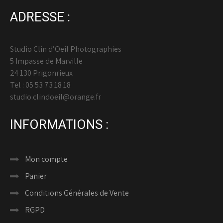
ADRESSE :
Studio Clin d’Oeil Photographies
5 Impasse de Marville
24 130 Prigonrieux
Tel : 05 53 73 18 18
studio.clindoeil@orange.fr
INFORMATIONS :
Mon compte
Panier
Conditions Générales de Vente
RGPD