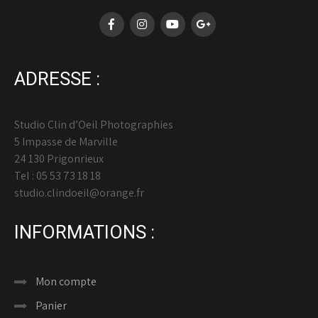
ADRESSE :
Studio Clin d’Oeil Photographies
5 Impasse de Marville
24 130 Prigonrieux
Tel : 05 53 73 18 18
studio.clindoeil@orange.fr
INFORMATIONS :
Mon compte
Panier