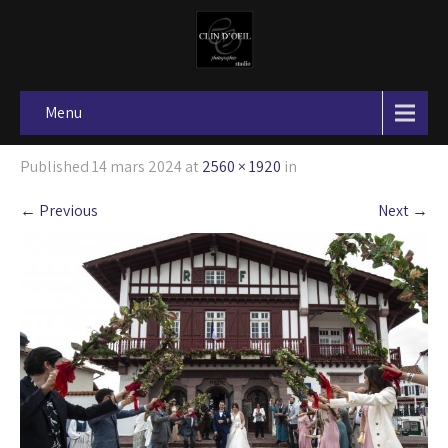
Menu
Published
14 mars 2024
at
2560 × 1920
in
←
Previous
Next
→