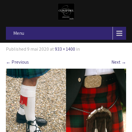
Menu
Published
9 mai 2020
at
933 × 1400
in
←
Previous
Next
→