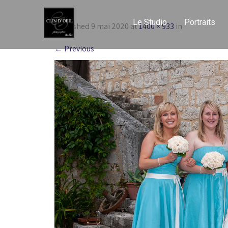
Le Studio
Portraits
Published
9 mai 2020
at
1400 × 933
in
←
Previous