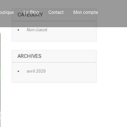
outique
Le Blog
Contact
Mon compte
CATEGORY
→
Non classé
ARCHIVES
avril 2020