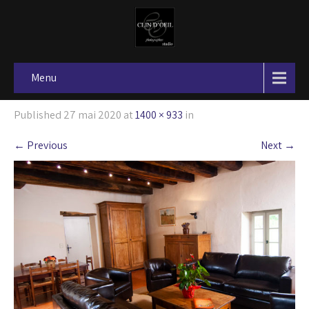
Menu
Published
27 mai 2020
at
1400 × 933
in
←
Previous
Next
→