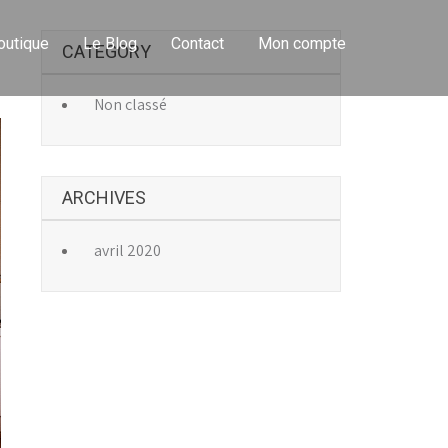
outique
Le Blog
Contact
Mon compte
CATEGORY
→
Non classé
ARCHIVES
avril 2020