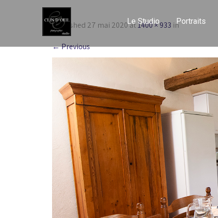
Le Studio
Portraits
Published
27 mai 2020
at
1400 × 933
in
←
Previous