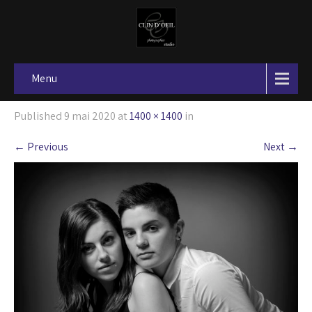
Menu
Published
9 mai 2020
at
1400 × 1400
in
←
Previous
Next
→