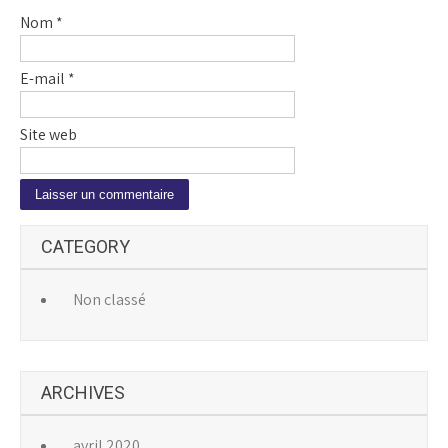
Nom
*
E-mail
*
Site web
A
CATEGORY
l
t
e
Non classé
r
n
a
ARCHIVES
t
i
v
avril 2020