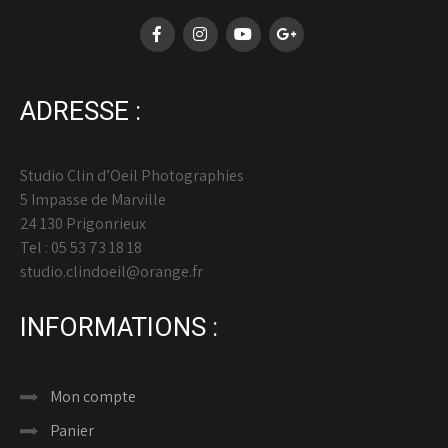
ADRESSE :
Studio Clin d’Oeil Photographies
5 Impasse de Marville
24 130 Prigonrieux
Tel : 05 53 73 18 18
studio.clindoeil@orange.fr
INFORMATIONS :
Mon compte
Panier