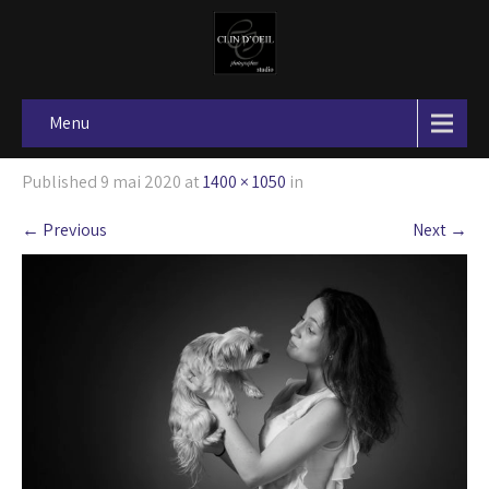
Menu
Published
9 mai 2020
at
1400 × 1050
in
←
Previous
Next
→