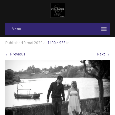
Menu
Published
9 mai 2020
at
1400 × 933
in
←
Previous
Next
→