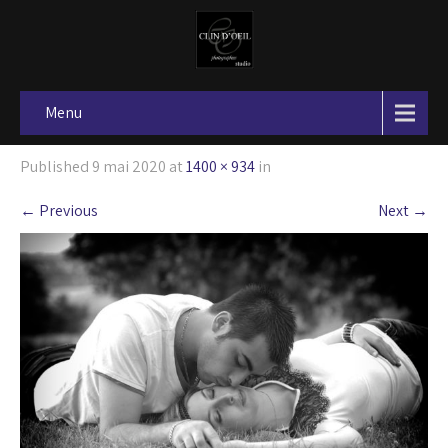
Menu
Published
9 mai 2020
at
1400 × 934
in
←
Previous
Next
→