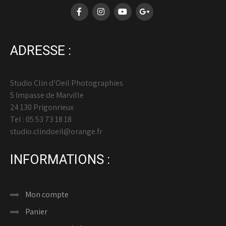
ADRESSE :
Studio Clin d’Oeil Photographies
5 Impasse de Marville
24 130 Prigonrieux
Tel : 05 53 73 18 18
studio.clindoeil@orange.fr
INFORMATIONS :
Mon compte
Panier