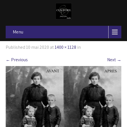
Menu
Published
10 mai 2020
at
1400 × 1128
in
←
Previous
Next
→