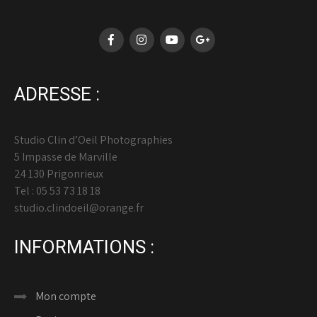
ADRESSE :
Studio Clin d’Oeil Photographies
5 Impasse de Marville
24 130 Prigonrieux
Tel : 05 53 73 18 18
studio.clindoeil@orange.fr
INFORMATIONS :
Mon compte