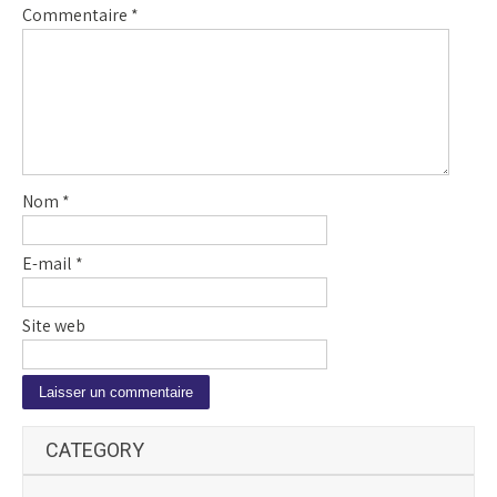
Commentaire
*
Nom
*
E-mail
*
Site web
A
CATEGORY
l
t