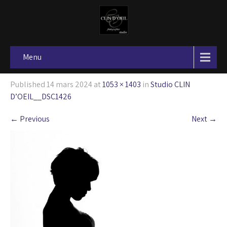
Menu
Published
14 mars 2024
at
1053 × 1403
in
Studio CLIN
D’OEIL__DSC1426
←
Previous
Next
→