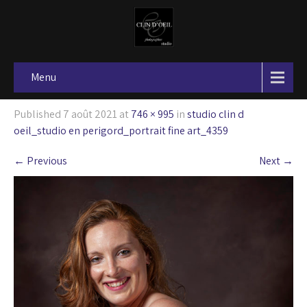
Menu
Published
7 août 2021
at
746 × 995
in
studio clin d
oeil_studio en perigord_portrait fine art_4359
←
Previous
Next
→