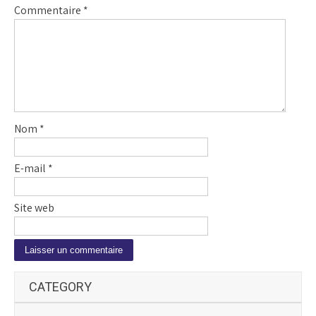
Commentaire
*
Nom
*
E-mail
*
Site web
A
CATEGORY
l
t