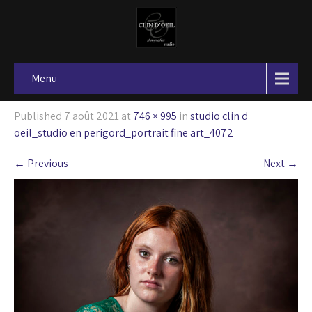
Menu
Published
7 août 2021
at
746 × 995
in
studio clin d
oeil_studio en perigord_portrait fine art_4072
←
Previous
Next
→