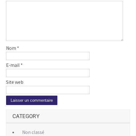
Nom
*
E-mail
*
Site web
A
CATEGORY
l
t
e
Non classé