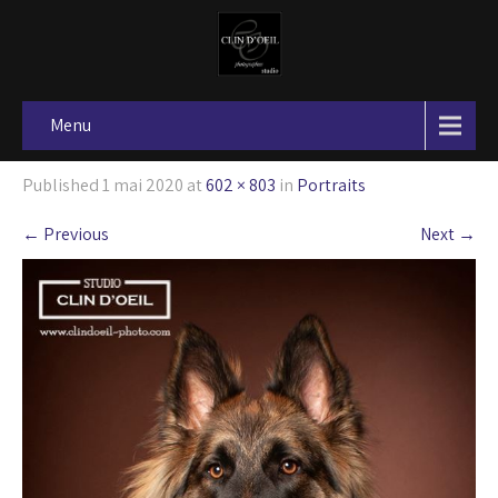
Menu
Published
1 mai 2020
at
602 × 803
in
Portraits
←
Previous
Next
→