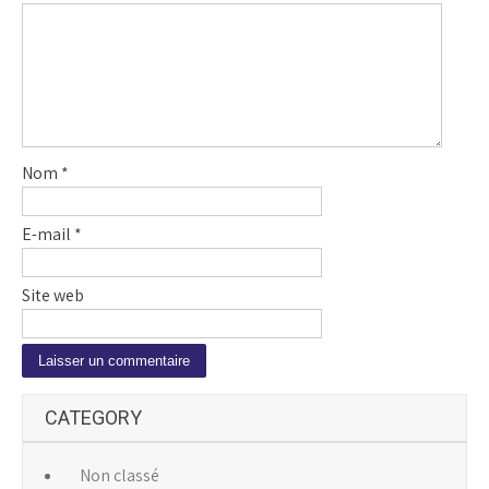
Nom
*
E-mail
*
Site web
A
CATEGORY
l
t
e
Non classé