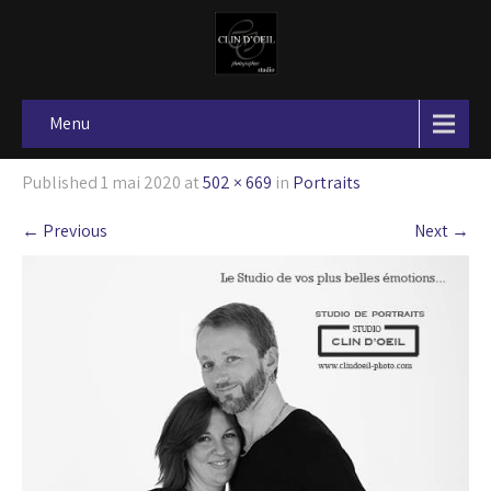
Menu
Published
1 mai 2020
at
502 × 669
in
Portraits
←
Previous
Next
→