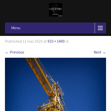
Menu
Published
11 mai 2020
at
933 × 1400
in
←
Previous
Next
→