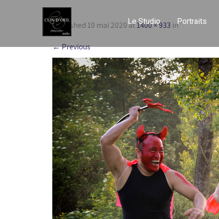
Le Studio
Portraits
Published
10 mai 2020
at
1400 × 933
in
←
Previous