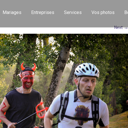
Mariages
Entreprises
Services
Vos photos
B
Next