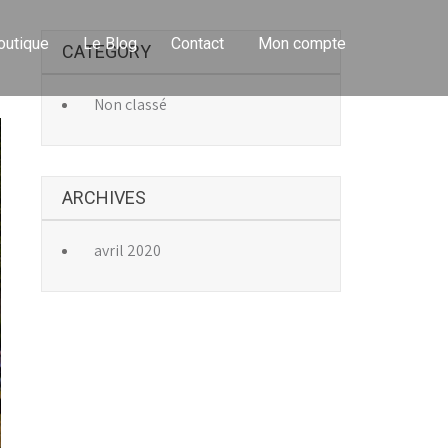
outique
Le Blog
Contact
Mon compte
CATEGORY
→
Non classé
ARCHIVES
avril 2020