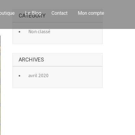
outique
Le Blog
Contact
Mon compte
CATEGORY
→
Non classé
ARCHIVES
avril 2020