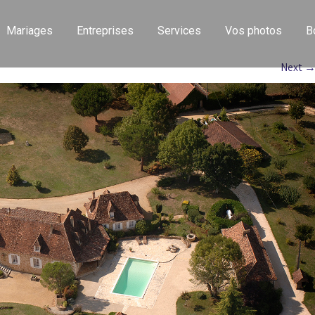
Mariages
Entreprises
Services
Vos photos
B
Next