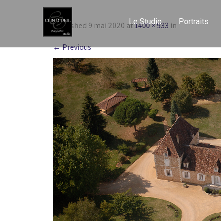
Le Studio
Portraits
Published
9 mai 2020
at
1400 × 933
in
←
Previous