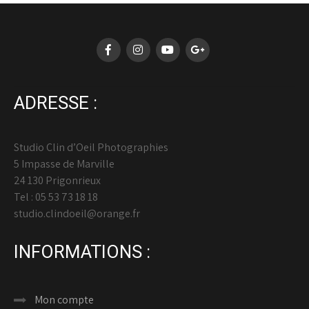
ADRESSE :
Studio Clin d’Oeil Photographies
5 Impasse de Marville
24 130 Prigonrieux
Tel : 05 53 73 18 18
studio.clindoeil@orange.fr
INFORMATIONS :
Mon compte