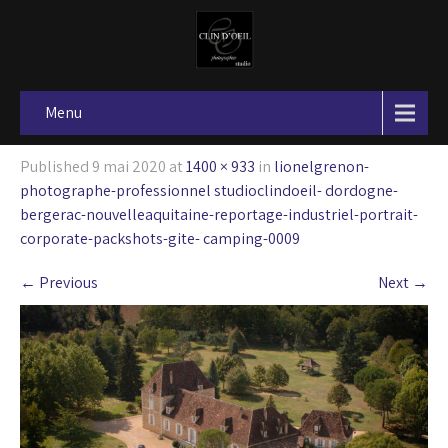
Menu
Published
9 mai 2020
at
1400 × 933
in
lionelgrenon-
photographe-professionnel studioclindoeil- dordogne-
bergerac-nouvelleaquitaine-reportage-industriel-portrait-
corporate-packshots-gite- camping-0009
←
Previous
Next
→