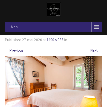
Menu
Published
27 mai 2020
at
1400 × 933
in
←
Previous
Next
→