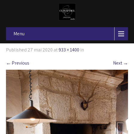
Menu
Published
27 mai 2020
at
933 × 1400
in
←
Previous
Next
→