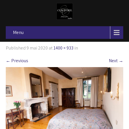
Menu
Published
9 mai 2020
at
1400 × 933
in
←
Previous
Next
→