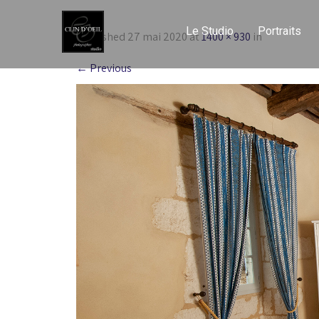
Le Studio
Portraits
Published
27 mai 2020
at
1400 × 930
in
←
Previous