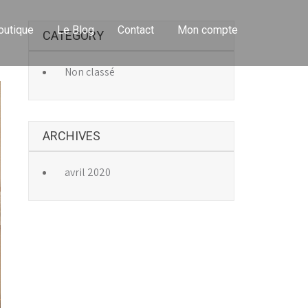
outique
Le Blog
Contact
Mon compte
CATEGORY
→
Non classé
ARCHIVES
avril 2020