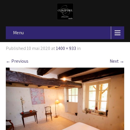
Menu
Published
10 mai 2020
at
1400 × 933
in
←
Previous
Next
→