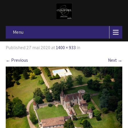
Menu
Published
27 mai 2020
at
1400 × 933
in
←
Previous
Next
→