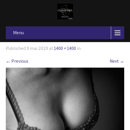
Menu
Published
9 mai 2020
at
1400 × 1400
in
←
Previous
Next
→