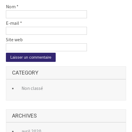
Nom
*
E-mail
*
Site web
A
CATEGORY
l
t
e
Non classé
r
n
a
ARCHIVES
t
i
v
avril 2020