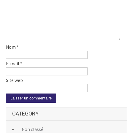
Nom
*
E-mail
*
Site web
A
CATEGORY
l
t
e
Non classé