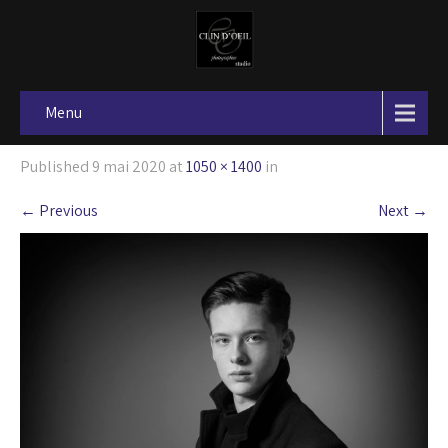
Menu
Published
9 mai 2020
at
1050 × 1400
in
←
Previous
Next
→