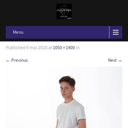
Menu
Published
9 mai 2020
at
1050 × 1400
in
←
Previous
Next
→