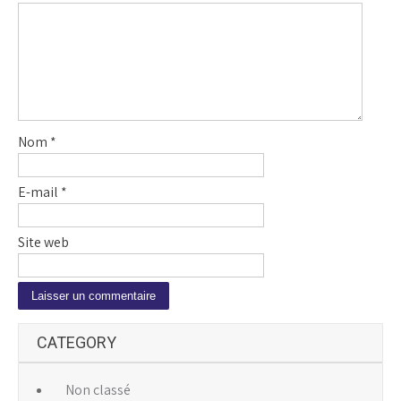
Nom
*
E-mail
*
Site web
A
CATEGORY
l
t
e
Non classé