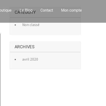
outique
Le Blog
Contact
Mon compte
CATEGORY
Non classé
→
ARCHIVES
avril 2020