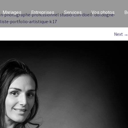
Mariages
Entreprises
Services
Vos photos
B
n-photographe-professionnel studio-clin-doeil- dordogne-
te-portfolio-artistique-k 17
Next