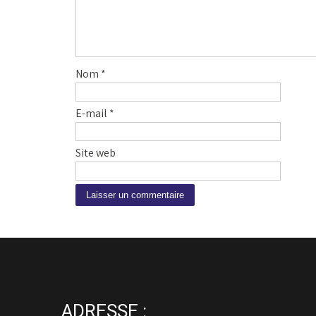
Nom
*
E-mail
*
Site web
A
l
t
e
r
n
ADRESSE :