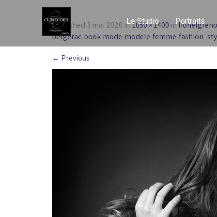
Le Studio
Portraits
Published
3 mai 2020
at
1050 × 1400
in
lionelgreno
bergerac-book-mode-modele-femme-fashion- stylis
←
Previous