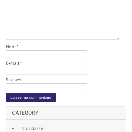
Nom
*
E-mail
*
Site web
A
CATEGORY
l
t
e
Non classé