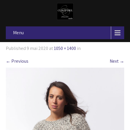
Menu
Published
9 mai 2020
at
1050 × 1400
in
←
Previous
Next
→