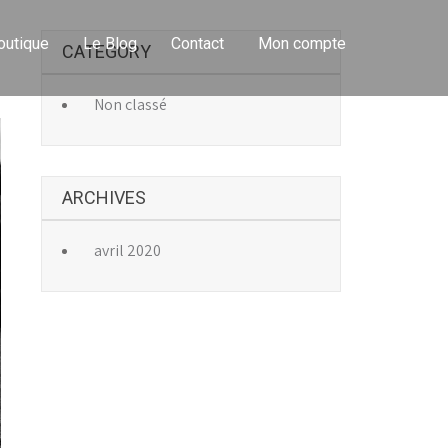
outique
Le Blog
Contact
Mon compte
CATEGORY
→
Non classé
ARCHIVES
avril 2020