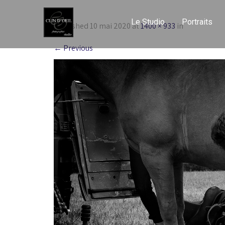
Le Studio
Portraits
Published
10 mai 2020
at
1400 × 933
in
←
Previous