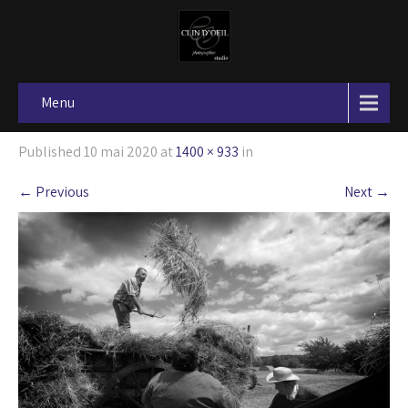
Menu
Published
10 mai 2020
at
1400 × 933
in
←
Previous
Next
→