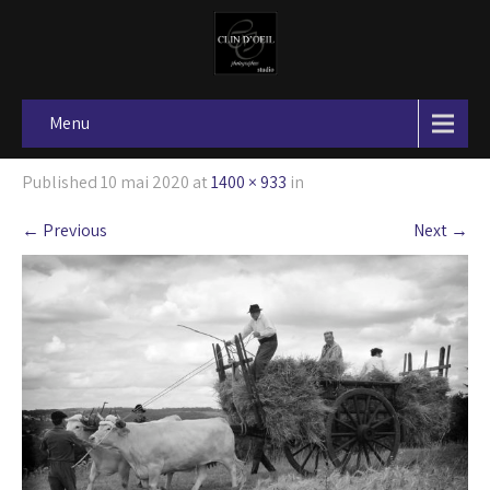
Menu
Published
10 mai 2020
at
1400 × 933
in
←
Previous
Next
→