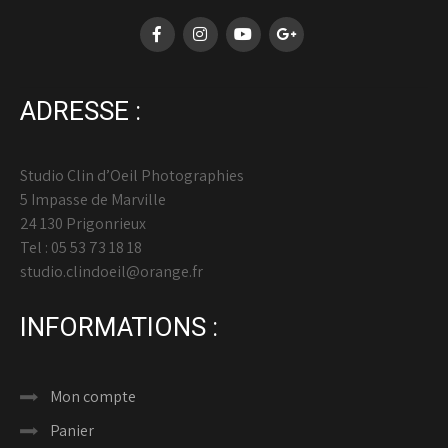
ADRESSE :
Studio Clin d’Oeil Photographies
5 Impasse de Marville
24 130 Prigonrieux
Tel : 05 53 73 18 18
studio.clindoeil@orange.fr
INFORMATIONS :
Mon compte
Panier