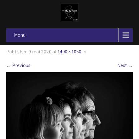
Menu
Published
9 mai 2020
at
1400 × 1050
in
←
Previous
Next
→