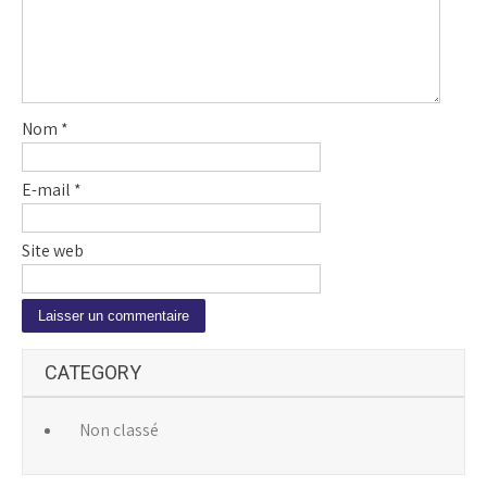
Nom
*
E-mail
*
Site web
A
CATEGORY
l
t
e
Non classé
r
n