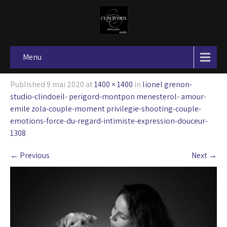
Menu
Published
9 mai 2020
at
1400 × 1400
in
lionel grenon-
studio-clindoeil- perigord-montpon menesterol- amour-
emile zola-couple-moment privilegie-shooting-couple-
emotions-force-du-regard-intimiste-expression-douceur-
1308
←
Previous
Next
→