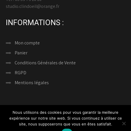
studio.clindoeil@orange.fr
INFORMATIONS :
Mon compte
Panier
Conditions Générales de Vente
RGPD
Mentions légales
Nous utilisons des cookies pour vous garantir la meilleure
expérience sur notre site web. Si vous continuez à utiliser ce
COPYRIGHT CLIN D’ŒIL PHOTOGRAPHIES © 2024 -
site, nous supposerons que vous en êtes satisfait.
TOUS DROITS RÉSERVÉS