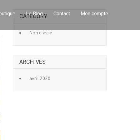
outique
Le Blog
Contact
Mon compte
CATEGORY
→
Non classé
ARCHIVES
avril 2020