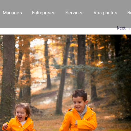
Mariages
Entreprises
Services
Vos photos
B
Next