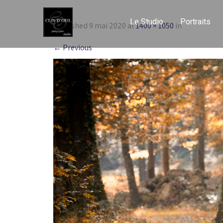
Le Studio
Portraits
Published
9 mai 2020
at
1400 × 1050
in
←
Previous