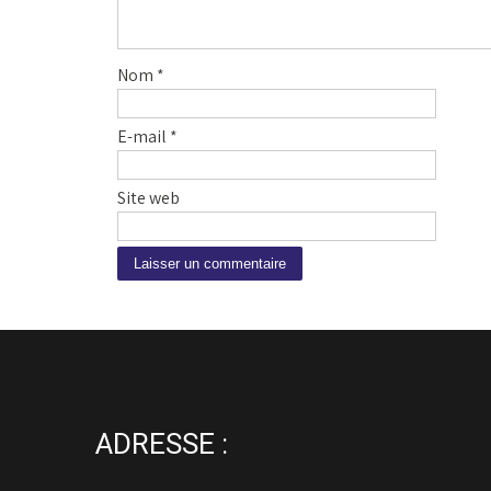
Nom
*
E-mail
*
Site web
A
l
t
e
r
n
ADRESSE :
a
t