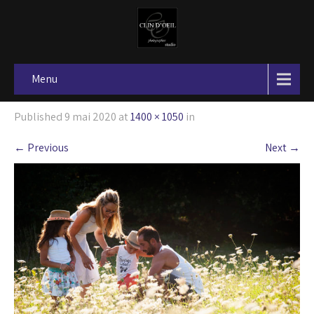
Menu
Published
9 mai 2020
at
1400 × 1050
in
←
Previous
Next
→