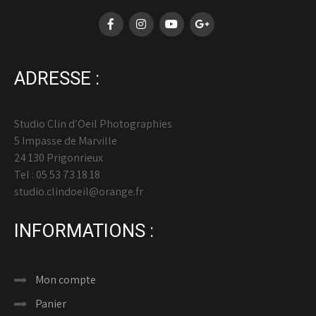
ADRESSE :
Studio Clin d’Oeil Photographies
5 Impasse de Marville
24 130 Prigonrieux
Tel : 05 53 73 18 18
studio.clindoeil@orange.fr
INFORMATIONS :
Mon compte
Panier