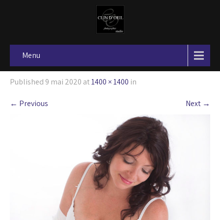
Menu
Published
9 mai 2020
at
1400 × 1400
in
←
Previous
Next
→