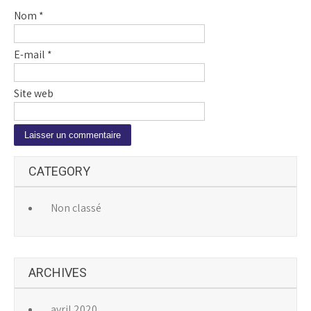
Nom
*
E-mail
*
Site web
A
CATEGORY
l
t
e
Non classé
r
n
a
ARCHIVES
t
i
v
avril 2020