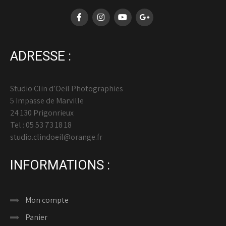
ADRESSE :
Studio Clin d’Oeil Photographies
5 Impasse de Marville
24 130 Prigonrieux
Tel : 05 53 73 18 18
studio.clindoeil@orange.fr
INFORMATIONS :
Mon compte
Panier