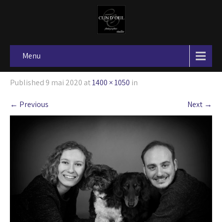
Menu
Published
9 mai 2020
at
1400 × 1050
in
←
Previous
Next
→