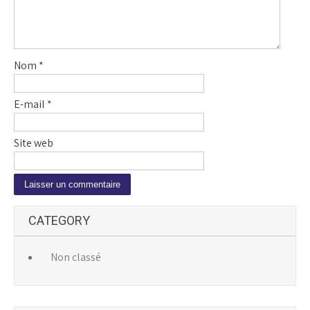
Nom
*
E-mail
*
Site web
A
CATEGORY
l
t
e
Non classé
r
n
a