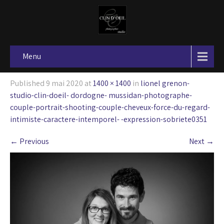
Menu
Published
9 mai 2020
at
1400 × 1400
in
lionel grenon-
studio-clin-doeil- dordogne- mussidan-photographe-
couple-portrait-shooting-couple-cheveux-force-du-regard-
intimiste-caractere-intemporel- -expression-sobriete0351
←
Previous
Next
→