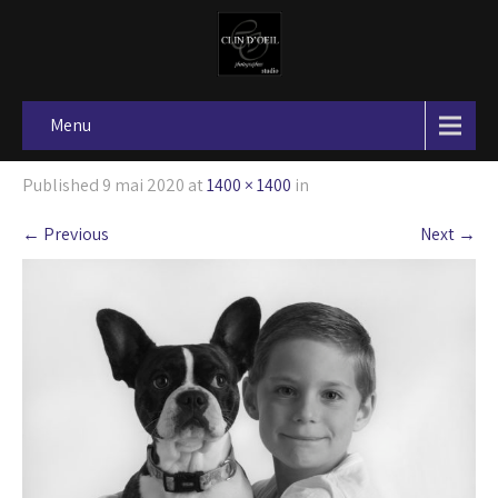
Menu
Published
9 mai 2020
at
1400 × 1400
in
←
Previous
Next
→