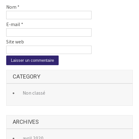
Nom
*
E-mail
*
Site web
A
CATEGORY
l
t
e
Non classé
r
n
a
ARCHIVES
t
i
v
avril 2020