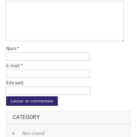
Nom
*
E-mail
*
Site web
A
CATEGORY
l
t
e
Non classé