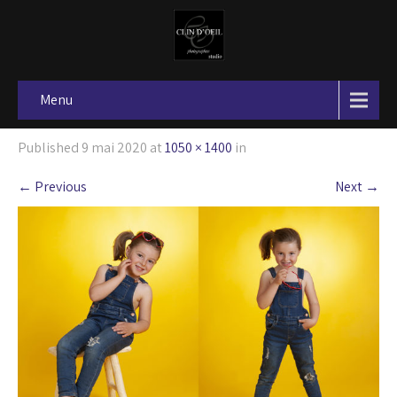
Menu
Published
9 mai 2020
at
1050 × 1400
in
←
Previous
Next
→