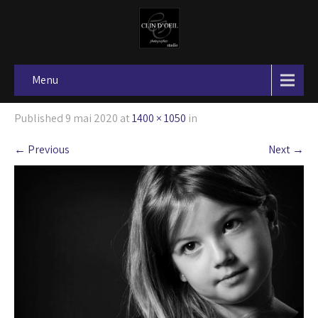
Menu
Published
9 mai 2020
at
1400 × 1050
in
←
Previous
Next
→