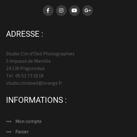
ADRESSE :
Studio Clin d’Oeil Photographies
5 Impasse de Marville
24 130 Prigonrieux
Tel : 05 53 73 18 18
studio.clindoeil@orange.fr
INFORMATIONS :
Mon compte
Panier