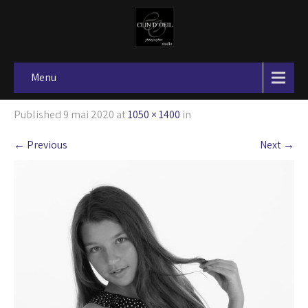
Menu
Published
9 mai 2020
at
1050 × 1400
in
←
Previous
Next
→