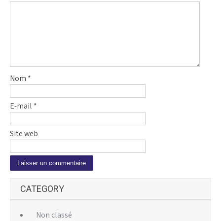
Nom
*
E-mail
*
Site web
A
CATEGORY
l
t
e
Non classé